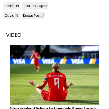
Sembuh
Satuan Tugas
.
Covid 19
Kasus Positif
.
VIDEO
Erling Haaland Pulang ke Norwegia Bawa Seekor