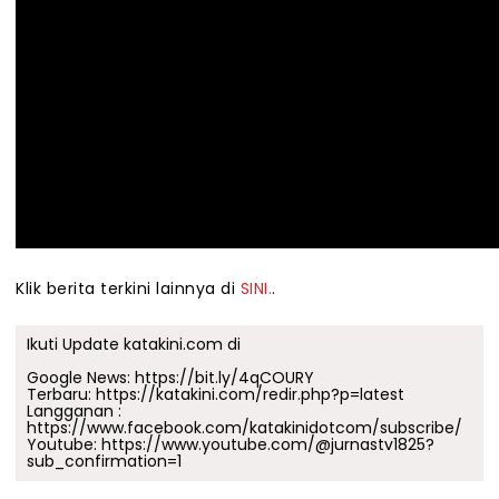
Klik berita terkini lainnya di
SINI.
.
Ikuti Update katakini.com di
Google News:
https://bit.ly/4qCOURY
Terbaru:
https://katakini.com/redir.php?p=latest
Langganan :
https://www.facebook.com/katakinidotcom/subscribe/
Youtube:
https://www.youtube.com/@jurnastv1825?
sub_confirmation=1