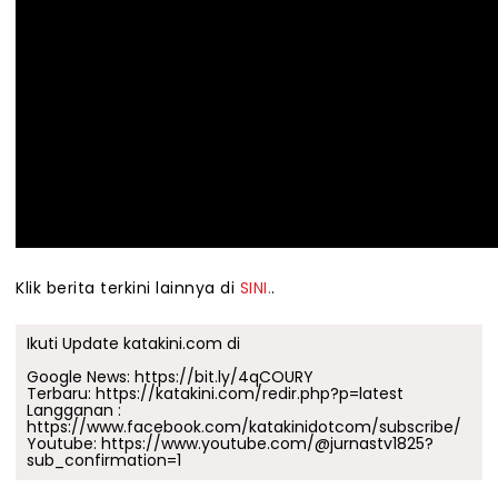
Klik berita terkini lainnya di
SINI.
.
Ikuti Update katakini.com di
Google News:
https://bit.ly/4qCOURY
Terbaru:
https://katakini.com/redir.php?p=latest
Langganan :
https://www.facebook.com/katakinidotcom/subscribe/
Youtube:
https://www.youtube.com/@jurnastv1825?
sub_confirmation=1