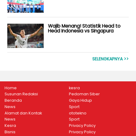
Wajib Menang! Statistik Head to
Head Indonesia vs Singapura
SELENGKAPNYA >>
Home
kesra
Susunan Redaksi
Pedoman Siber
Beranda
Gaya Hidup
News
Sport
Alamat dan Kontak
ototekno
News
Sport
Kesra
Privacy Policy
Bisnis
Privacy Policy