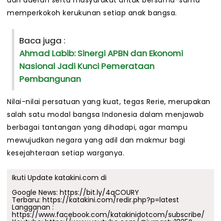
dan daerah serta masyarakat untuk bersama-sama
memperkokoh kerukunan setiap anak bangsa.
Baca juga :
Ahmad Labib: Sinergi APBN dan Ekonomi
Nasional Jadi Kunci Pemerataan
Pembangunan
Nilai-nilai persatuan yang kuat, tegas Rerie, merupakan
salah satu modal bangsa Indonesia dalam menjawab
berbagai tantangan yang dihadapi, agar mampu
mewujudkan negara yang adil dan makmur bagi
kesejahteraan setiap warganya.
Ikuti Update katakini.com di
Google News:
https://bit.ly/4qCOURY
Terbaru:
https://katakini.com/redir.php?p=latest
Langganan :
https://www.facebook.com/katakinidotcom/subscribe/