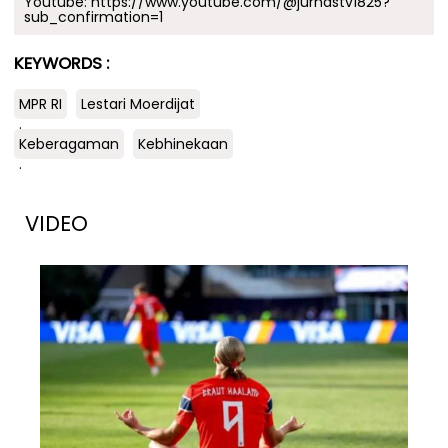
Youtube:
https://www.youtube.com/@jurnastv1825?
sub_confirmation=1
KEYWORDS :
MPR RI
Lestari Moerdijat
.
Keberagaman
Kebhinekaan
.
VIDEO