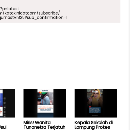
p?p=latest
m/katakinidotcom/subscribe/
urnastv1825?sub_confirmation=1
Miris! Wanita
Kepala Sekolah di
sul
Tunanetra Terjatuh
Lampung Protes