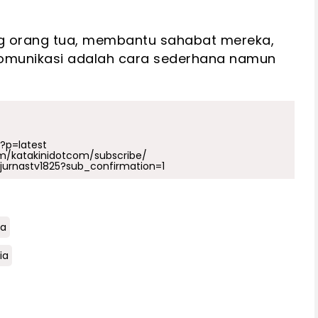
g orang tua, membantu sahabat mereka,
munikasi adalah cara sederhana namun
p?p=latest
m/katakinidotcom/subscribe/
urnastv1825?sub_confirmation=1
ia
ia