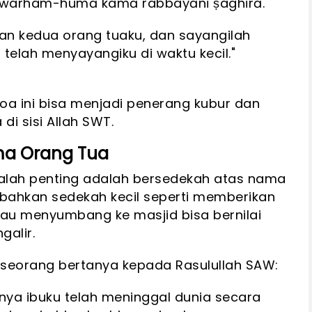
yya warham-humā kamā rabbayānī ṣaghīrā.
an kedua orang tuaku, dan sayangilah
elah menyayangiku di waktu kecil."
 ini bisa menjadi penerang kubur dan
di sisi Allah SWT.
ma Orang Tua
kalah penting adalah bersedekah atas nama
, bahkan sedekah kecil seperti memberikan
tau menyumbang ke masjid bisa bernilai
galir.
eseorang bertanya kepada Rasulullah SAW:
nya ibuku telah meninggal dunia secara