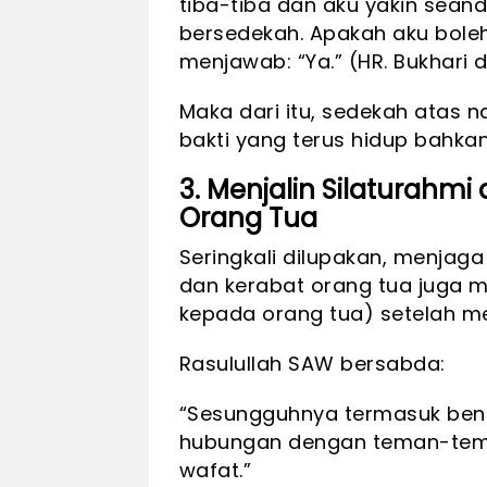
tiba-tiba dan aku yakin seand
bersedekah. Apakah aku boleh
menjawab: “Ya.” (HR. Bukhari 
Maka dari itu, sedekah atas 
bakti yang terus hidup bahkan
3. Menjalin Silaturahm
Orang Tua
Seringkali dilupakan, menja
dan kerabat orang tua juga me
kepada orang tua) setelah m
Rasulullah SAW bersabda:
“Sesungguhnya termasuk bent
hubungan dengan teman-tema
wafat.”