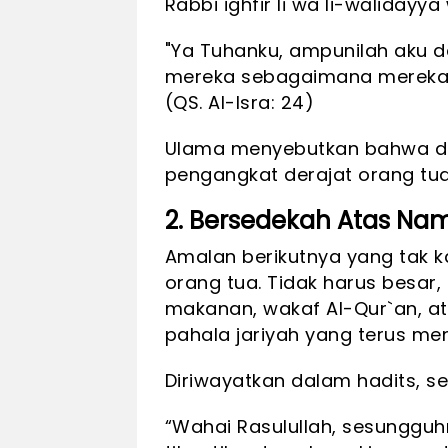
Rabbi ighfir lī wa li-wālida
"Ya Tuhanku, ampunilah aku d
mereka sebagaimana mereka t
(QS. Al-Isra: 24)
Ulama menyebutkan bahwa doa
pengangkat derajat orang tua 
2. Bersedekah Atas Na
Amalan berikutnya yang tak 
orang tua. Tidak harus besar
makanan, wakaf Al-Qur`an, a
pahala jariyah yang terus men
Diriwayatkan dalam hadits, s
“Wahai Rasulullah, sesungguh