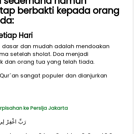
ara sederhana namun
tap berbakti kepada orang
da:
tiap Hari
ing dasar dan mudah adalah mendoakan
ama setelah sholat. Doa menjadi
 dan orang tua yang telah tiada.
Qur`an sangat populer dan dianjurkan
pisahan ke Persija Jakarta
رَبِّ اغْفِرْ لِي 