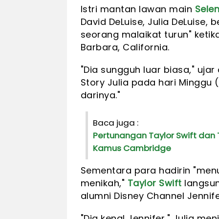
Istri mantan lawan main
Sele
David DeLuise, Julia DeLuise,
seorang malaikat turun" keti
Barbara, California.
"Dia sungguh luar biasa," ujar
Story Julia pada hari Minggu 
darinya."
Baca juga :
Pertunangan Taylor Swift dan Tr
Kamus Cambridge
Sementara para hadirin "me
menikah,"
Taylor Swift
langsun
alumni Disney Channel Jennife
"Dia kenal Jennifer," Julia m