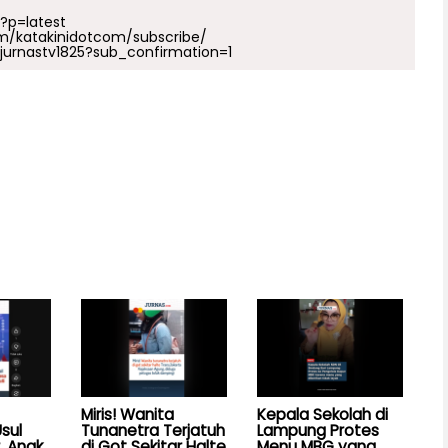
p?p=latest
m/katakinidotcom/subscribe/
urnastv1825?sub_confirmation=1
Miris! Wanita
Kepala Sekolah di
sul
Tunanetra Terjatuh
Lampung Protes
, Anak
di Got Sekitar Halte
Menu MBG yang