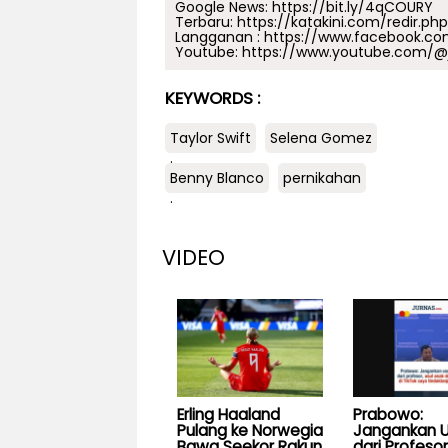
Google News:
https://bit.ly/4qCOURY
Terbaru:
https://katakini.com/redir.ph
Langganan :
https://www.facebook.co
Youtube:
https://www.youtube.com/@j
KEYWORDS :
Taylor Swift
Selena Gomez
.
Benny Blanco
pernikahan
.
VIDEO
Erling Haaland
Prabowo:
Pulang ke Norwegia
Jangankan U
Bawa Seekor Rakun
dari Profesor