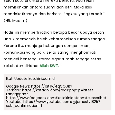
Salah satu di antara mereka berkata: Aku telah
memisahkan antara suami dan istri. Maka Iblis
mendekatkannya dan berkata: Engkau yang terbaik.”
(HR. Muslim)
Hadis ini memperlihatkan betapa besar upaya setan
untuk memecah belah keharmonisan rumah tangga.
Karena itu, menjaga hubungan dengan iman,
komunikasi yang baik, serta saling menghormati
menjadi benteng utama agar rumah tangga tetap
kokoh dan diridhai
Allah SWT
.
Ikuti Update katakini.com di
Google News:
https://bit.ly/4qCOURY
Terbaru:
https://katakini.com/redir.php?p=latest
Langganan :
https://www.facebook.com/katakinidotcom/subscribe/
Youtube:
https://www.youtube.com/@jurnastv1825?
sub_confirmation=1