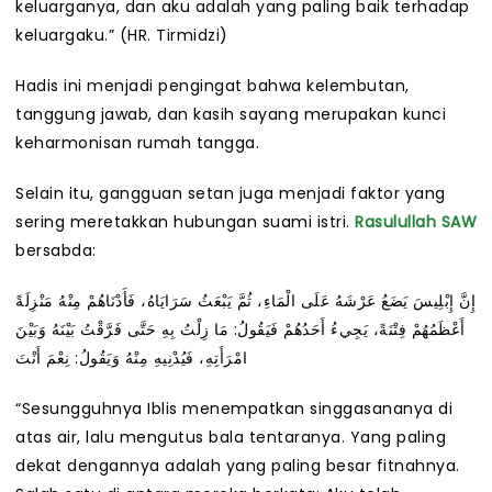
keluarganya, dan aku adalah yang paling baik terhadap
keluargaku.” (HR. Tirmidzi)
Hadis ini menjadi pengingat bahwa kelembutan,
tanggung jawab, dan kasih sayang merupakan kunci
keharmonisan rumah tangga.
Selain itu, gangguan setan juga menjadi faktor yang
sering meretakkan hubungan suami istri.
Rasulullah SAW
bersabda:
إِنَّ إِبْلِيسَ يَضَعُ عَرْشَهُ عَلَى الْمَاءِ، ثُمَّ يَبْعَثُ سَرَايَاهُ، فَأَدْنَاهُمْ مِنْهُ مَنْزِلَةً
أَعْظَمُهُمْ فِتْنَةً، يَجِيءُ أَحَدُهُمْ فَيَقُولُ: مَا زِلْتُ بِهِ حَتَّى فَرَّقْتُ بَيْنَهُ وَبَيْنَ
امْرَأَتِهِ، فَيُدْنِيهِ مِنْهُ وَيَقُولُ: نِعْمَ أَنْتَ
“Sesungguhnya Iblis menempatkan singgasananya di
atas air, lalu mengutus bala tentaranya. Yang paling
dekat dengannya adalah yang paling besar fitnahnya.