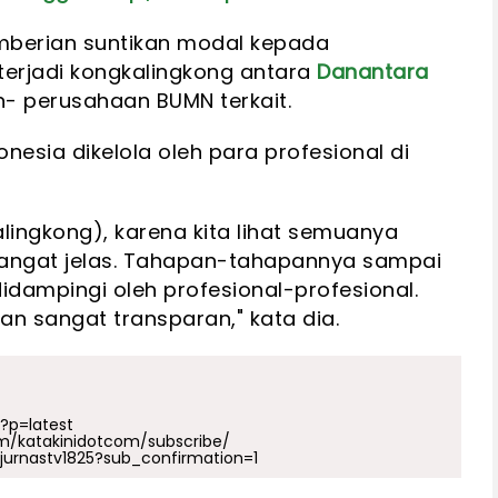
mberian suntikan modal kepada
terjadi kongkalingkong antara
Danantara
- perusahaan BUMN terkait.
nesia dikelola oleh para profesional di
lingkong), karena kita lihat semuanya
 sangat jelas. Tahapan-tahapannya sampai
dampingi oleh profesional-profesional.
an sangat transparan," kata dia.
p?p=latest
m/katakinidotcom/subscribe/
urnastv1825?sub_confirmation=1