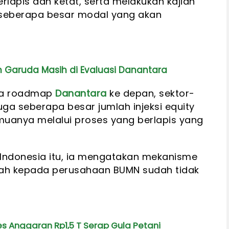
rlapis dan ketat, serta melakukan kajian
n seberapa besar modal yang akan
n Garuda Masih di Evaluasi Danantara
ada roadmap
Danantara
ke depan, sektor-
ga seberapa besar jumlah injeksi equity
emuanya melalui proses yang berlapis yang
Indonesia itu, ia mengatakan mekanisme
tah kepada perusahaan BUMN sudah tidak
s Anggaran Rp1,5 T Serap Gula Petani