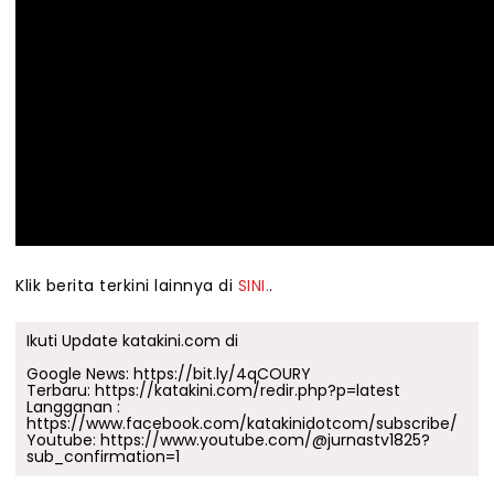
Klik berita terkini lainnya di
SINI.
.
Ikuti Update katakini.com di
Google News:
https://bit.ly/4qCOURY
Terbaru:
https://katakini.com/redir.php?p=latest
Langganan :
https://www.facebook.com/katakinidotcom/subscribe/
Youtube:
https://www.youtube.com/@jurnastv1825?
sub_confirmation=1