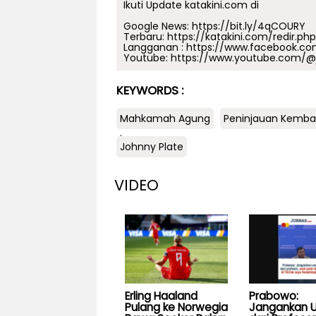
Ikuti Update katakini.com di
Google News:
https://bit.ly/4qCOURY
Terbaru:
https://katakini.com/redir.ph
Langganan :
https://www.facebook.co
Youtube:
https://www.youtube.com/@j
KEYWORDS :
Mahkamah Agung
Peninjauan Kembal
.
Johnny Plate
VIDEO
Erling Haaland
Prabowo:
Pulang ke Norwegia
Jangankan U