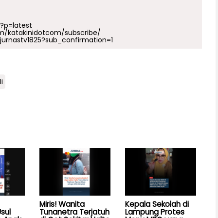
p?p=latest
m/katakinidotcom/subscribe/
urnastv1825?sub_confirmation=1
i
Miris! Wanita
Kepala Sekolah di
sul
Tunanetra Terjatuh
Lampung Protes