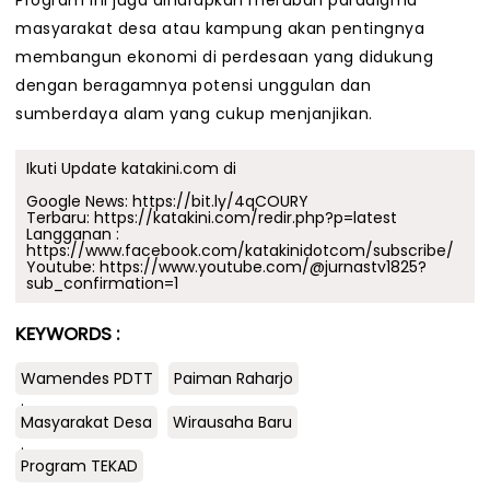
Program ini juga diharapkan merubah paradigma
masyarakat desa atau kampung akan pentingnya
membangun ekonomi di perdesaan yang didukung
dengan beragamnya potensi unggulan dan
sumberdaya alam yang cukup menjanjikan.
Ikuti Update katakini.com di
Google News:
https://bit.ly/4qCOURY
Terbaru:
https://katakini.com/redir.php?p=latest
Langganan :
https://www.facebook.com/katakinidotcom/subscribe/
Youtube:
https://www.youtube.com/@jurnastv1825?
sub_confirmation=1
KEYWORDS :
Wamendes PDTT
Paiman Raharjo
.
Masyarakat Desa
Wirausaha Baru
.
Program TEKAD