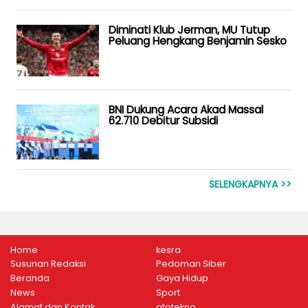
Diminati Klub Jerman, MU Tutup
Peluang Hengkang Benjamin Sesko
BNI Dukung Acara Akad Massal
62.710 Debitur Subsidi
SELENGKAPNYA >>
Home
kesra
Susunan Redaksi
Pedoman Siber
Beranda
Gaya Hidup
News
Sport
Alamat dan Kontak
ototekno