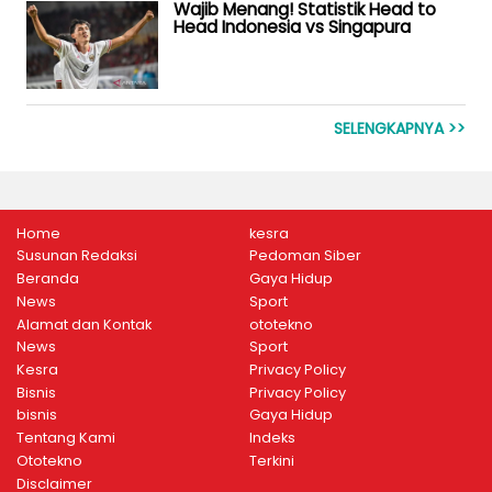
Wajib Menang! Statistik Head to
Head Indonesia vs Singapura
SELENGKAPNYA >>
Home
kesra
Susunan Redaksi
Pedoman Siber
Beranda
Gaya Hidup
News
Sport
Alamat dan Kontak
ototekno
News
Sport
Kesra
Privacy Policy
Bisnis
Privacy Policy
bisnis
Gaya Hidup
Tentang Kami
Indeks
Ototekno
Terkini
Disclaimer