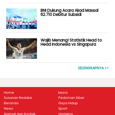
BNI Dukung Acara Akad Massal
62.710 Debitur Subsidi
Wajib Menang! Statistik Head to
Head Indonesia vs Singapura
SELENGKAPNYA >>
Home
kesra
Susunan Redaksi
Pedoman Siber
Beranda
Gaya Hidup
News
Sport
Alamat dan Kontak
ototekno