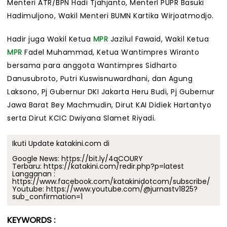
Menteri ATR/BPN Hadi Tjahjanto, MenterI PUPR Basuki
Hadimuljono, Wakil Menteri BUMN Kartika Wirjoatmodjo.
Hadir juga Wakil Ketua
MPR
Jazilul Fawaid, Wakil Ketua
MPR
Fadel Muhammad, Ketua Wantimpres Wiranto
bersama para anggota Wantimpres Sidharto
Danusubroto, Putri Kuswisnuwardhani, dan Agung
Laksono, Pj Gubernur DKI Jakarta Heru Budi, Pj Gubernur
Jawa Barat Bey Machmudin, Dirut KAI Didiek Hartantyo
serta Dirut KCIC Dwiyana Slamet Riyadi.
Ikuti Update katakini.com di
Google News:
https://bit.ly/4qCOURY
Terbaru:
https://katakini.com/redir.php?p=latest
Langganan :
https://www.facebook.com/katakinidotcom/subscribe/
Youtube:
https://www.youtube.com/@jurnastv1825?
sub_confirmation=1
KEYWORDS :