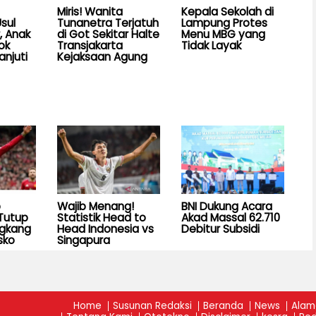
Miris! Wanita
Kepala Sekolah di
sul
Tunanetra Terjatuh
Lampung Protes
, Anak
di Got Sekitar Halte
Menu MBG yang
ok
Transjakarta
Tidak Layak
anjuti
Kejaksaan Agung
b
Wajib Menang!
BNI Dukung Acara
Tutup
Statistik Head to
Akad Massal 62.710
ngkang
Head Indonesia vs
Debitur Subsidi
sko
Singapura
Home
Susunan Redaksi
Beranda
News
Alam