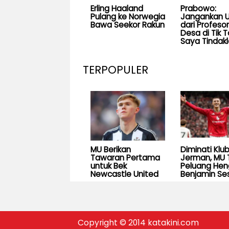
Erling Haaland
Prabowo:
Pulang ke Norwegia
Jangankan U
Bawa Seekor Rakun
dari Profesor
Desa di Tik T
Saya Tindakl
TERPOPULER
MU Berikan
Diminati Klu
Tawaran Pertama
Jerman, MU 
untuk Bek
Peluang He
Newcastle United
Benjamin Se
Copyright © 2014 katakini.com