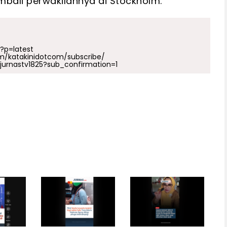
bali perwakilannya di Stockholm.
p?p=latest
m/katakinidotcom/subscribe/
urnastv1825?sub_confirmation=1