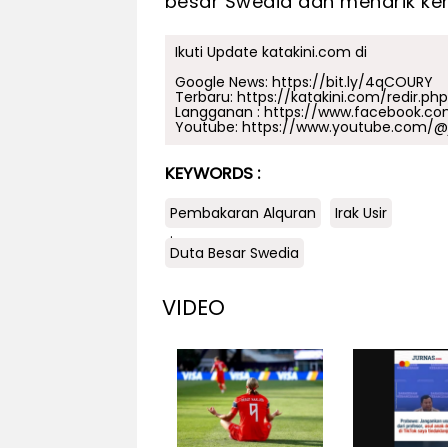
besar Swedia dan menarik kem
Ikuti Update katakini.com di
Google News:
https://bit.ly/4qCOURY
Terbaru:
https://katakini.com/redir.ph
Langganan :
https://www.facebook.co
Youtube:
https://www.youtube.com/@j
KEYWORDS :
Pembakaran Alquran
Irak Usir
.
Duta Besar Swedia
VIDEO