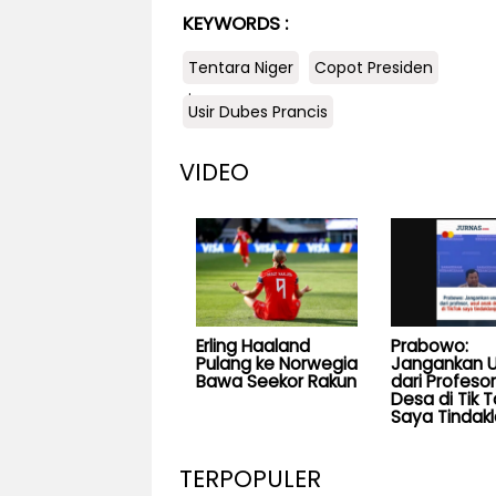
KEYWORDS :
Tentara Niger
Copot Presiden
.
Usir Dubes Prancis
VIDEO
Erling Haaland
Prabowo:
Pulang ke Norwegia
Jangankan U
Bawa Seekor Rakun
dari Profesor
Desa di Tik T
Saya Tindakl
TERPOPULER