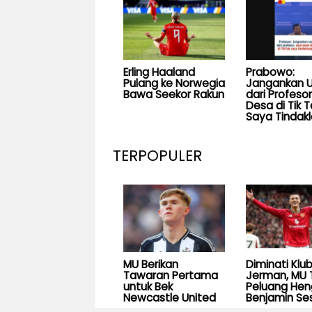
Erling Haaland
Prabowo:
Pulang ke Norwegia
Jangankan U
Bawa Seekor Rakun
dari Profesor
Desa di Tik T
Saya Tindakl
TERPOPULER
MU Berikan
Diminati Klu
Tawaran Pertama
Jerman, MU 
untuk Bek
Peluang He
Newcastle United
Benjamin Se