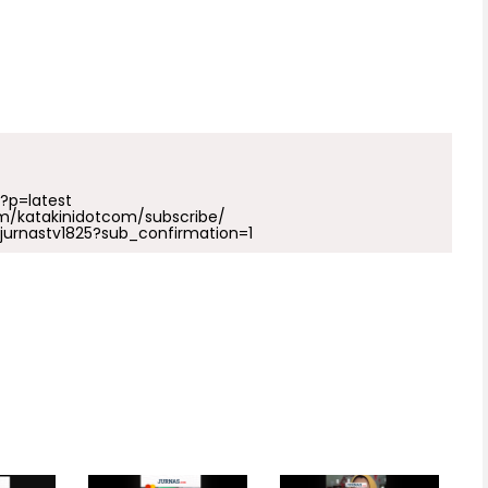
p?p=latest
m/katakinidotcom/subscribe/
urnastv1825?sub_confirmation=1