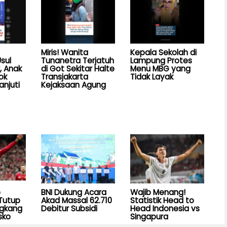
Miris! Wanita
Kepala Sekolah di
sul
Tunanetra Terjatuh
Lampung Protes
, Anak
di Got Sekitar Halte
Menu MBG yang
ok
Transjakarta
Tidak Layak
anjuti
Kejaksaan Agung
b
BNI Dukung Acara
Wajib Menang!
Tutup
Akad Massal 62.710
Statistik Head to
ngkang
Debitur Subsidi
Head Indonesia vs
sko
Singapura