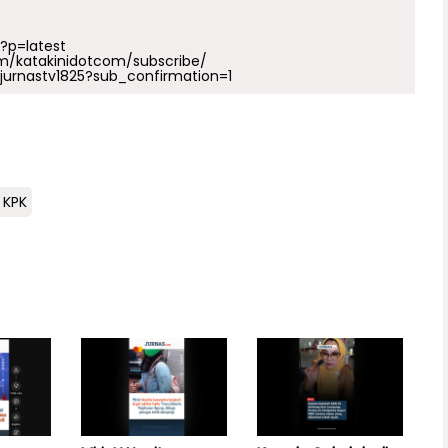
p?p=latest
m/katakinidotcom/subscribe/
urnastv1825?sub_confirmation=1
 KPK