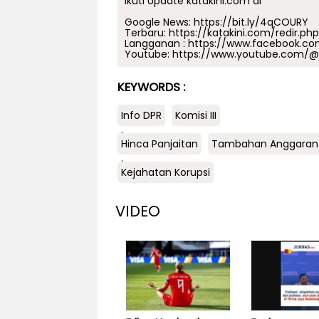
Ikuti Update katakini.com di
Google News:
https://bit.ly/4qCOURY
Terbaru:
https://katakini.com/redir.ph
Langganan :
https://www.facebook.co
Youtube:
https://www.youtube.com/@j
KEYWORDS :
Info DPR
Komisi III
.
Hinca Panjaitan
Tambahan Anggaran
.
Kejahatan Korupsi
VIDEO