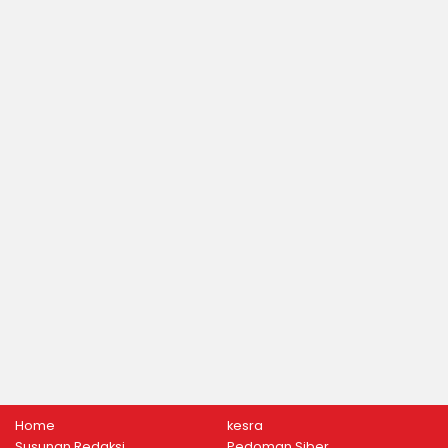
Home
kesra
Susunan Redaksi
Pedoman Siber