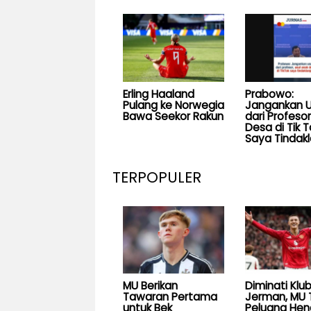
Erling Haaland
Prabowo:
Pulang ke Norwegia
Jangankan U
Bawa Seekor Rakun
dari Profesor
Desa di Tik T
Saya Tindakl
TERPOPULER
MU Berikan
Diminati Klu
Tawaran Pertama
Jerman, MU 
untuk Bek
Peluang He