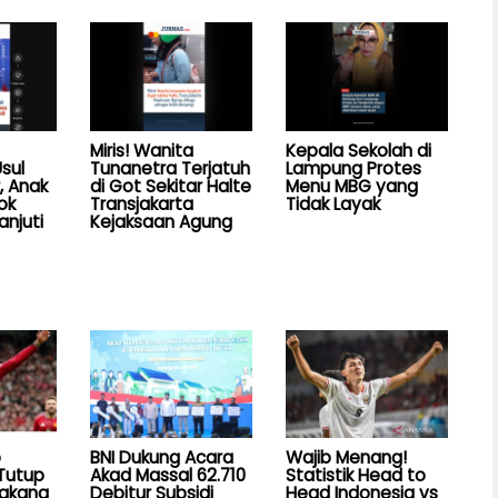
Miris! Wanita
Kepala Sekolah di
sul
Tunanetra Terjatuh
Lampung Protes
, Anak
di Got Sekitar Halte
Menu MBG yang
ok
Transjakarta
Tidak Layak
anjuti
Kejaksaan Agung
b
BNI Dukung Acara
Wajib Menang!
Tutup
Akad Massal 62.710
Statistik Head to
ngkang
Debitur Subsidi
Head Indonesia vs