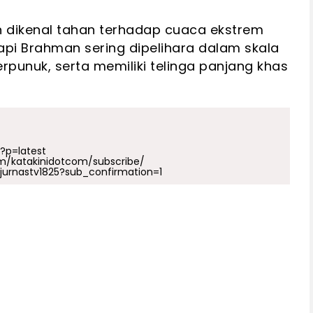
dan dikenal tahan terhadap cuaca ekstrem
 sapi Brahman sering dipelihara dalam skala
rpunuk, serta memiliki telinga panjang khas
p?p=latest
m/katakinidotcom/subscribe/
urnastv1825?sub_confirmation=1