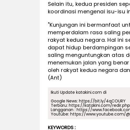
Selain itu, kedua presiden s
koordinasi mengenai isu-isu i
"Kunjungan ini bermanfaat un
memperdalam rasa saling per
rakyat kedua negara. Hal ini 
dapat hidup berdampingan s
saling menguntungkan atas d
menemukan jalan yang benar u
oleh rakyat kedua negara dan
(Ant)
Ikuti Update katakini.com di
Google News:
https://bit.ly/4qCOURY
Terbaru:
https://katakini.com/redir.ph
Langganan :
https://www.facebook.co
Youtube:
https://www.youtube.com/@j
KEYWORDS :