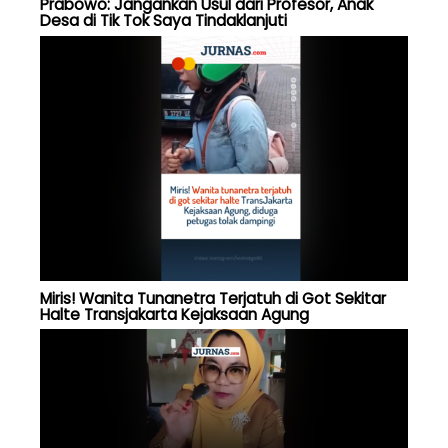
Prabowo: Jangankan Usul dari Profesor, Anak
Desa di Tik Tok Saya Tindaklanjuti
Miris! Wanita Tunanetra Terjatuh di Got Sekitar
Halte Transjakarta Kejaksaan Agung