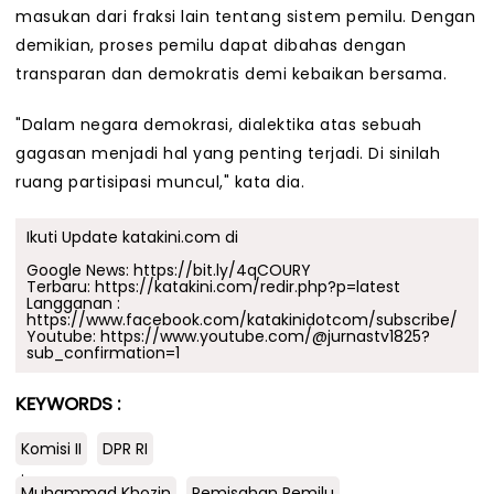
masukan dari fraksi lain tentang sistem pemilu. Dengan
demikian, proses pemilu dapat dibahas dengan
transparan dan demokratis demi kebaikan bersama.
"Dalam negara demokrasi, dialektika atas sebuah
gagasan menjadi hal yang penting terjadi. Di sinilah
ruang partisipasi muncul," kata dia.
Ikuti Update katakini.com di
Google News:
https://bit.ly/4qCOURY
Terbaru:
https://katakini.com/redir.php?p=latest
Langganan :
https://www.facebook.com/katakinidotcom/subscribe/
Youtube:
https://www.youtube.com/@jurnastv1825?
sub_confirmation=1
KEYWORDS :
Komisi II
DPR RI
.
Muhammad Khozin
Pemisahan Pemilu