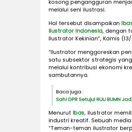
kosong pengangguran menjadi 
melalui seni ilustrasi.
Hal tersebut disampaikan
Iba
ilustrator Indonesia
, dengan t
Ilustrator Kekinian”, Kamis (1
“Ilustrator menggoreskan pena
satu subsektor strategis ya
melalui kontribusi ekonomi kr
sambutannya.
Baca juga :
Sah! DPR Setujui RUU BUMN Jad
Menurut
Ibas
, ilustrator memi
industri kreatif. Sebuah me
“Teman-teman ilustrator berp