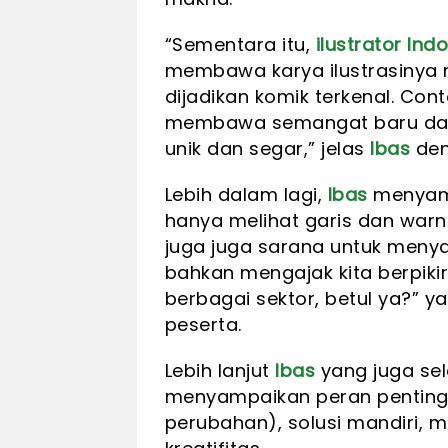
“Sementara itu,
ilustrator Ind
membawa karya ilustrasinya me
dijadikan komik terkenal. Con
membawa semangat baru dala
unik dan segar,” jelas
Ibas
den
Lebih dalam lagi,
Ibas
menyampa
hanya melihat garis dan warn
juga juga sarana untuk meny
bahkan mengajak kita berpikir
berbagai sektor, betul ya?” ya
peserta.
Lebih lanjut
Ibas
yang juga sela
menyampaikan peran penting 
perubahan), solusi mandiri, 