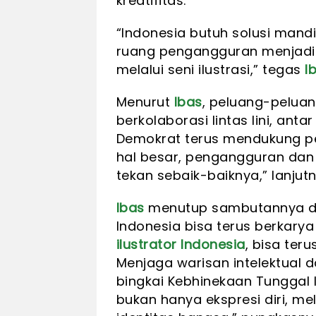
kreatifitas.
“Indonesia butuh solusi mandiri
ruang pengangguran menjadi r
melalui seni ilustrasi,” tegas
I
Menurut
Ibas
, peluang-peluan
berkolaborasi lintas lini, anta
Demokrat terus mendukung pe
hal besar, pengangguran dan k
tekan sebaik-baiknya,” lanjutn
Ibas
menutup sambutannya den
Indonesia bisa terus berkary
ilustrator Indonesia
, bisa ter
Menjaga warisan intelektual
bingkai Kebhinekaan Tunggal Ik
bukan hanya ekspresi diri, me