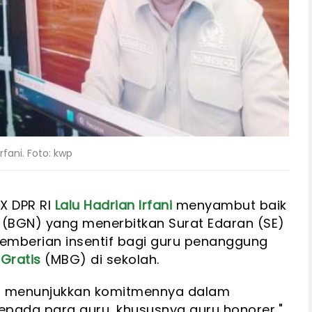
rfani. Foto: kwp
 X DPR RI
Lalu Hadrian Irfani
menyambut baik
l (BGN) yang menerbitkan Surat Edaran (SE)
emberian insentif bagi guru penanggung
 Gratis
(MBG) di sekolah.
ah menunjukkan komitmennya dalam
epada para guru, khususnya guru honorer,"