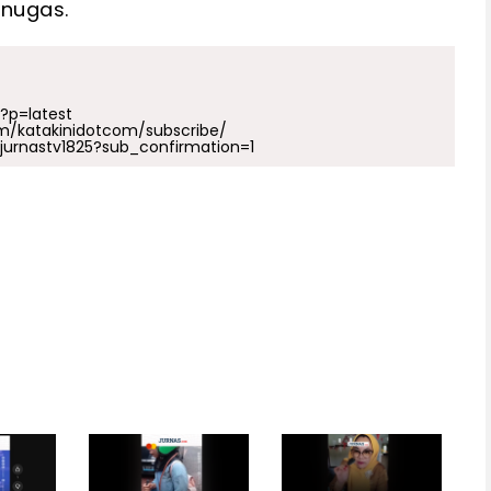
enugas.
p?p=latest
m/katakinidotcom/subscribe/
urnastv1825?sub_confirmation=1