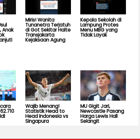
Miris! Wanita
Kepala Sekolah di
sul
Tunanetra Terjatuh
Lampung Protes
, Anak
di Got Sekitar Halte
Menu MBG yang
ok
Transjakarta
Tidak Layak
anjuti
Kejaksaan Agung
Acara
Wajib Menang!
MU Gigit Jari,
62.710
Statistik Head to
Newcastle Pasang
idi
Head Indonesia vs
Harga Lewis Hall
Singapura
Selangit