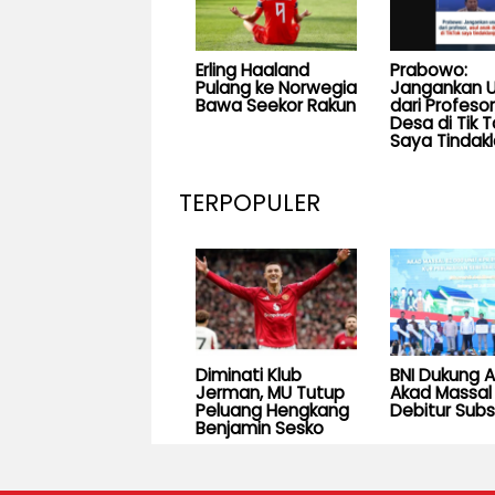
Erling Haaland
Prabowo:
Pulang ke Norwegia
Jangankan U
Bawa Seekor Rakun
dari Profesor
Desa di Tik T
Saya Tindakl
TERPOPULER
Diminati Klub
BNI Dukung 
Jerman, MU Tutup
Akad Massal 
Peluang Hengkang
Debitur Subs
Benjamin Sesko