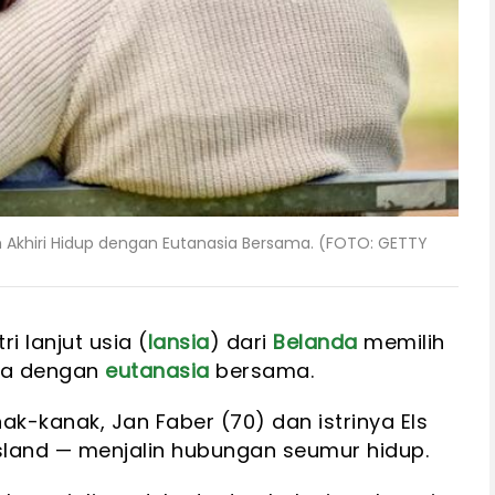
lih Akhiri Hidup dengan Eutanasia Bersama. (FOTO: GETTY
i lanjut usia (
lansia
) dari
Belanda
memilih
eka dengan
eutanasia
bersama.
k-kanak, Jan Faber (70) dan istrinya Els
esland — menjalin hubungan seumur hidup.