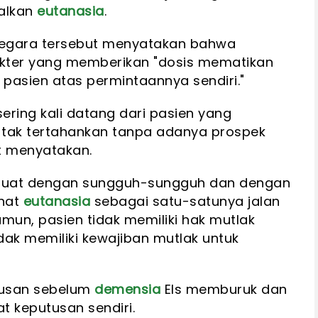
alkan
eutanasia
.
negara tersebut menyatakan bahwa
dokter yang memberikan "dosis mematikan
 pasien atas permintaannya sendiri."
ering kali datang dari pasien yang
tak tertahankan tanpa adanya prospek
ut menyatakan.
ibuat dengan sungguh-sungguh dan dengan
ihat
eutanasia
sebagai satu-satunya jalan
Namun, pasien tidak memiliki hak mutlak
dak memiliki kewajiban mutlak untuk
tusan sebelum
demensia
Els memburuk dan
 keputusan sendiri.