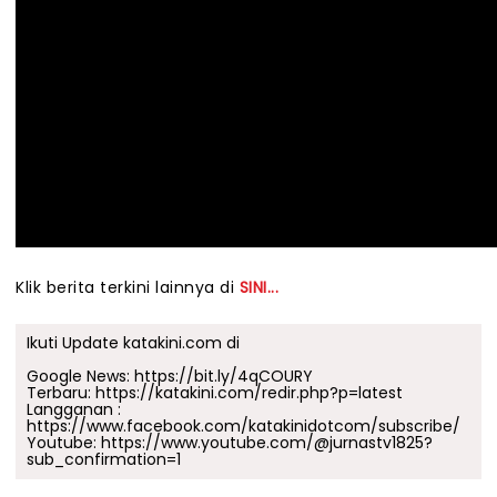
Klik berita terkini lainnya di
SINI...
Ikuti Update katakini.com di
Google News:
https://bit.ly/4qCOURY
Terbaru:
https://katakini.com/redir.php?p=latest
Langganan :
https://www.facebook.com/katakinidotcom/subscribe/
Youtube:
https://www.youtube.com/@jurnastv1825?
sub_confirmation=1