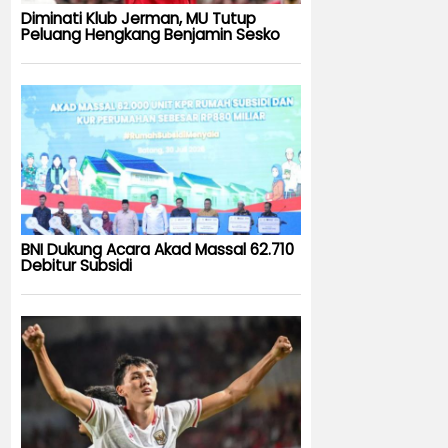
Diminati Klub Jerman, MU Tutup
Peluang Hengkang Benjamin Sesko
BNI Dukung Acara Akad Massal 62.710
Debitur Subsidi