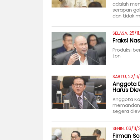
adalah mem
serapan gab
dan tidak 
SELASA, 25/11
Fraksi Na
Produksi be
ton
SABTU, 22/11
Anggota D
Harus Die
Anggota Kom
memandang 
segera diev
SENIN, 03/11/
Firman So