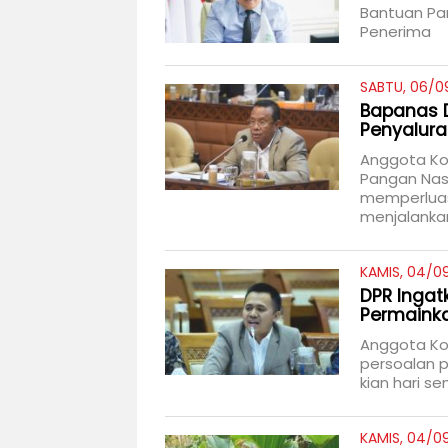
Bantuan Pa
Penerima
SABTU, 06/0
Bapanas D
Penyalura
Anggota Ko
Pangan Nas
memperluas
menjalankan
KAMIS, 04/09
DPR Ingat
Permaink
Anggota Kom
persoalan p
kian hari s
KAMIS, 04/09