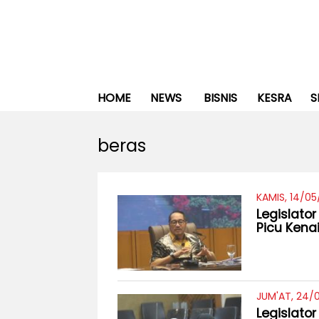
HOME
NEWS
BISNIS
KESRA
S
beras
KAMIS, 14/05
Legislato
Picu Kena
JUM'AT, 24/
Legislato