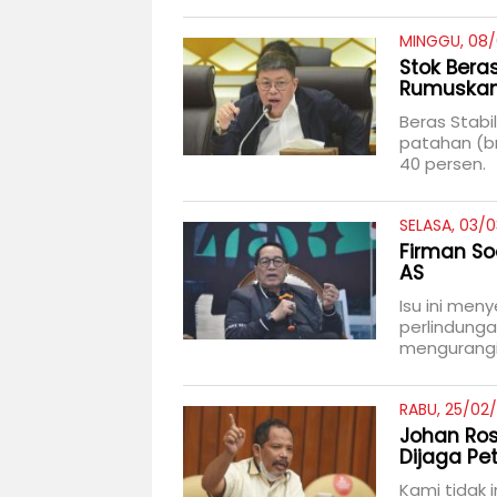
MINGGU, 08/
Stok Bera
Rumuskan 
Beras Stab
patahan (br
40 persen.
SELASA, 03/0
Firman So
AS
Isu ini men
perlindunga
mengurangi
RABU, 25/02/
Johan Ros
Dijaga Pe
Kami tidak i