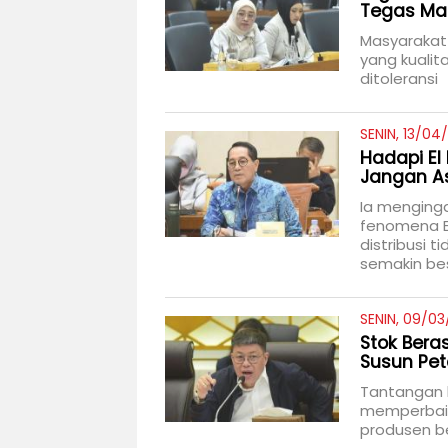
Tegas Maf
Masyarakat
yang kualit
ditoleransi
SENIN, 13/04
Hadapi El
Jangan As
Ia menginga
fenomena El
distribusi 
semakin be
SENIN, 09/03
Stok Bera
Susun Pet
Tantangan k
memperbaik
produsen be