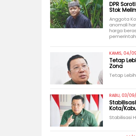
DPR Sorot
Stok Mel
Anggota Kom
anomali ha
harga beras
pemerintah
KAMIS, 04/09
Tetap Leb
Zona
Tetap Lebih
RABU, 03/09
Stabilisa
Kota/Kab
Stabilisasi