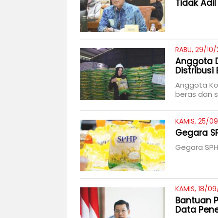
Tidak Adil
RABU, 29/10/
Anggota D
Distribusi
Anggota Kom
beras dan 
KAMIS, 25/09
Gegara SP
Gegara SPHP
KAMIS, 18/09
Bantuan 
Data Pen