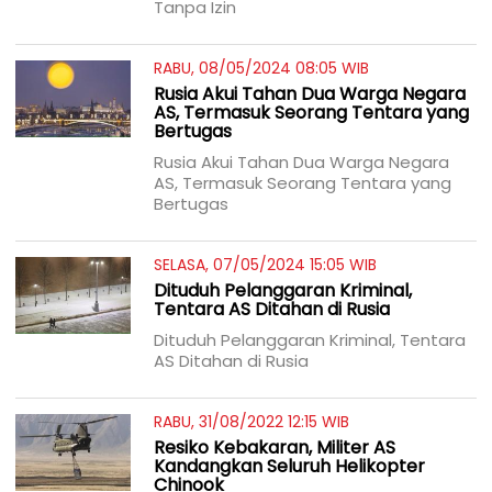
Tanpa Izin
RABU, 08/05/2024 08:05 WIB
Rusia Akui Tahan Dua Warga Negara
AS, Termasuk Seorang Tentara yang
Bertugas
Rusia Akui Tahan Dua Warga Negara
AS, Termasuk Seorang Tentara yang
Bertugas
SELASA, 07/05/2024 15:05 WIB
Dituduh Pelanggaran Kriminal,
Tentara AS Ditahan di Rusia
Dituduh Pelanggaran Kriminal, Tentara
AS Ditahan di Rusia
RABU, 31/08/2022 12:15 WIB
Resiko Kebakaran, Militer AS
Kandangkan Seluruh Helikopter
Chinook