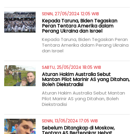
SENIN, 27/05/2024 12:05 WIB
Kepada Taruna, Biden Tegaskan
Peran Tentara Amerika dalam
Perang Ukraina dan Israel
Kepada Taruna, Biden Tegaskan Peran
Tentara Amerika dalam Perang Ukraina
dan Israel
SABTU, 25/05/2024 18:05 WIB
Aturan Hakim Australia Sebut
Mantan Pilot Marinir AS yang Ditahan,
Boleh Diekstradisi
Aturan Hakim Australia Sebut Mantan
Pilot Marinir AS yang Ditahan, Boleh
Diekstradisi
SENIN, 13/05/2024 17:05 WIB
Sebelum Ditangkap di Moskow,
Tentara AS Bertengkar Hebat