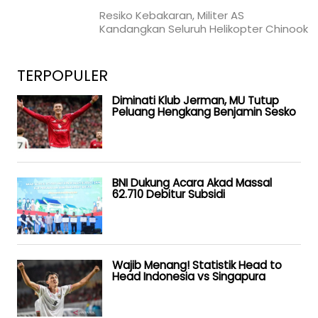
Resiko Kebakaran, Militer AS
Kandangkan Seluruh Helikopter Chinook
TERPOPULER
Diminati Klub Jerman, MU Tutup
Peluang Hengkang Benjamin Sesko
BNI Dukung Acara Akad Massal
62.710 Debitur Subsidi
Wajib Menang! Statistik Head to
Head Indonesia vs Singapura