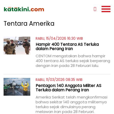
Tentara Amerika
RABU, 15/04/2026 16:30 WIB
Hampir 400 Tentara AS Terluka
dalam Perang Iran
CENTOM mengatakan bahwa hampir
400 tentara AS terluka sejak berperang
dengan Iran pada 28 Februari lalu.
RABU, 11/03/2026 08:35 WIB
Pentagon: 140 Anggota Militer AS
Terluka dalam Perang Iran
Amerika Serikat telah mengkonfirmasi
bahwa sekitar 140 anggota militernya
terluka sejak dimulainya perang
melawan Iran pada 28 Februari.