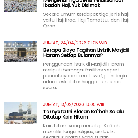
Mengenal Tiga Jenis Pelaksanaan
Ibadah Haji, Yuk Disimak
Secara umum terdapat tiga jenis haji,
yaitu Haji Ifrad, Haji Tamattu’, dan Haji
Qiran
JUM'AT, 24/04/2026 01:05 WIB
Berapa Biaya Tagihan Listrik Masjidil
Haram Setiap Bulannya?
Penggunaan listrik di Masjidil Haram
meliputi berbagai fasilitas seperti
pencahayaan area tawaf, pendingin
udara, eskalator hingga pengeras
suara.
JUM'AT, 13/02/2026 16:05 WIB
Ternyata Ini Alasan Ka`bah Selalu
Ditutup Kain Hitam
Kain hitam yang menutup Ka’bah
memiliki fungsi religius, simbolik,
sekaligus praktis yang sudah