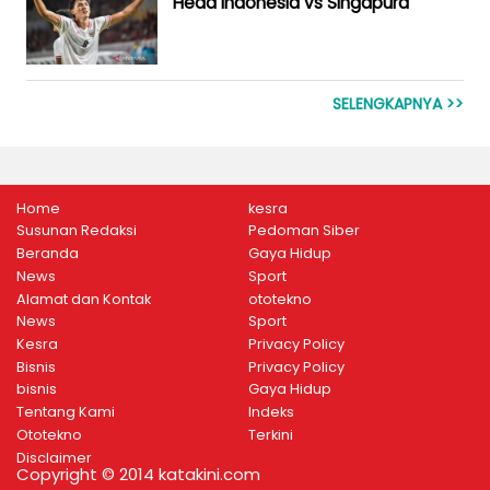
Head Indonesia vs Singapura
SELENGKAPNYA >>
Home
kesra
Susunan Redaksi
Pedoman Siber
Beranda
Gaya Hidup
News
Sport
Alamat dan Kontak
ototekno
News
Sport
Kesra
Privacy Policy
Bisnis
Privacy Policy
bisnis
Gaya Hidup
Tentang Kami
Indeks
Ototekno
Terkini
Disclaimer
Copyright © 2014 katakini.com