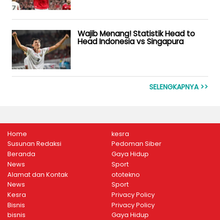
Wajib Menang! Statistik Head to
Head Indonesia vs Singapura
SELENGKAPNYA >>
Home
kesra
Susunan Redaksi
Pedoman Siber
Beranda
Gaya Hidup
News
Sport
Alamat dan Kontak
ototekno
News
Sport
Kesra
Privacy Policy
Bisnis
Privacy Policy
bisnis
Gaya Hidup