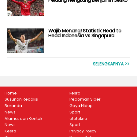
Peluang Hengkang Benjamin Sesko
Wajib Menang! Statistik Head to
Head Indonesia vs Singapura
SELENGKAPNYA >>
Home
kesra
Susunan Redaksi
Pedoman Siber
Beranda
Gaya Hidup
News
Sport
Alamat dan Kontak
ototekno
News
Sport
Kesra
Privacy Policy