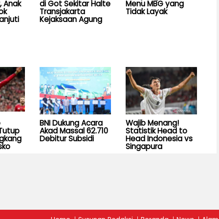
, Anak
di Got Sekitar Halte
Menu MBG yang
ok
Transjakarta
Tidak Layak
anjuti
Kejaksaan Agung
b
BNI Dukung Acara
Wajib Menang!
Tutup
Akad Massal 62.710
Statistik Head to
ngkang
Debitur Subsidi
Head Indonesia vs
sko
Singapura