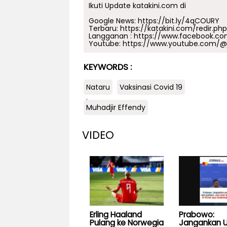
Ikuti Update katakini.com di
Google News:
https://bit.ly/4qCOURY
Terbaru:
https://katakini.com/redir.ph
Langganan :
https://www.facebook.co
Youtube:
https://www.youtube.com/@j
KEYWORDS :
Nataru
Vaksinasi Covid 19
.
Muhadjir Effendy
VIDEO
Erling Haaland
Prabowo:
Pulang ke Norwegia
Jangankan U