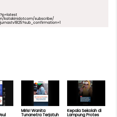
p?p=latest
m/katakinidotcom/subscribe/
urnastv1825?sub_confirmation=1
Miris! Wanita
Kepala Sekolah di
sul
Tunanetra Terjatuh
Lampung Protes