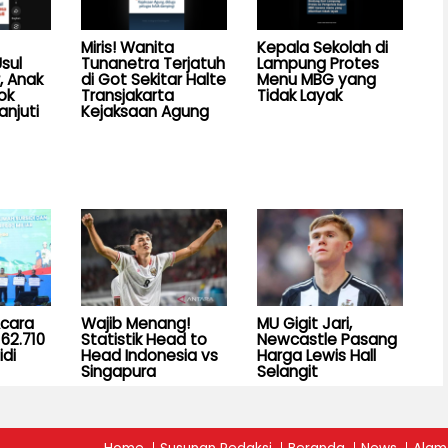
Miris! Wanita
Kepala Sekolah di
sul
Tunanetra Terjatuh
Lampung Protes
, Anak
di Got Sekitar Halte
Menu MBG yang
ok
Transjakarta
Tidak Layak
anjuti
Kejaksaan Agung
Acara
Wajib Menang!
MU Gigit Jari,
62.710
Statistik Head to
Newcastle Pasang
idi
Head Indonesia vs
Harga Lewis Hall
Singapura
Selangit