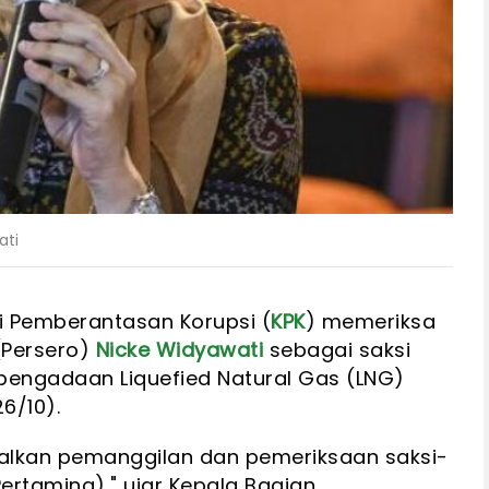
ati
i Pemberantasan Korupsi (
KPK
) memeriksa
(Persero)
Nicke Widyawati
sebagai saksi
 pengadaan Liquefied Natural Gas (LNG)
6/10).
dwalkan pemanggilan dan pemeriksaan saksi-
Pertamina)," ujar Kepala Bagian