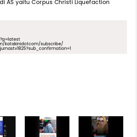
 AS yaitu Corpus Christi Liquefaction
p?p=latest
m/katakinidotcom/subscribe/
urnastv1825?sub_confirmation=1