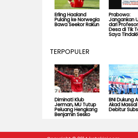
Erling Haaland
Prabowo:
Pulang ke Norwegia
Jangankan U
Bawa Seekor Rakun
dari Profesor
Desa di Tik T
Saya Tindakl
TERPOPULER
Diminati Klub
BNI Dukung 
Jerman, MU Tutup
Akad Massal 
Peluang Hengkang
Debitur Subs
Benjamin Sesko