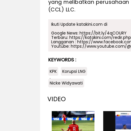
yang melibatkan perusahaan di
(CCL) LLC.
Ikuti Update katakini.com di
Google News:
https://bit.ly/4qCOURY
Terbaru:
https://katakini.com/redir.ph
Langganan :
https://www.facebook.co
Youtube:
https://www.youtube.com/@j
KEYWORDS :
KPK
Korupsi LNG
.
Nicke Widyawati
VIDEO