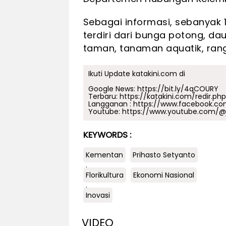
Sebagai informasi, sebanyak 1
terdiri dari bunga potong, d
taman, tanaman aquatik, ran
Ikuti Update katakini.com di
Google News:
https://bit.ly/4qCOURY
Terbaru:
https://katakini.com/redir.ph
Langganan :
https://www.facebook.co
Youtube:
https://www.youtube.com/@j
KEYWORDS :
Kementan
Prihasto Setyanto
.
Florikultura
Ekonomi Nasional
.
Inovasi
VIDEO