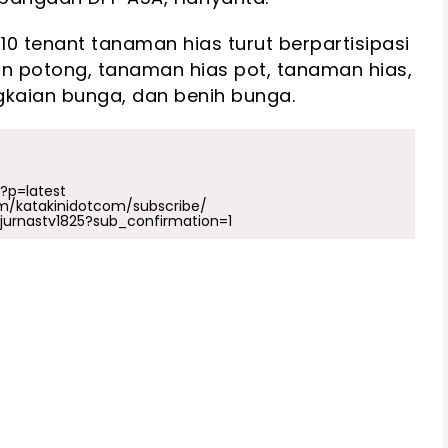
10 tenant tanaman hias turut berpartisipasi
aun potong, tanaman hias pot, tanaman hias,
gkaian bunga, dan benih bunga.
p?p=latest
m/katakinidotcom/subscribe/
urnastv1825?sub_confirmation=1