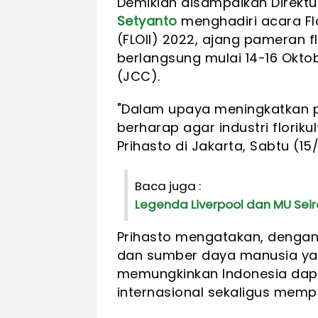
Demikian disampaikan Direktur
Setyanto
menghadiri acara Flo
(FLOII) 2022, ajang pameran fl
berlangsung mulai 14-16 Okto
(JCC).
"Dalam upaya meningkatkan 
berharap agar industri floriku
Prihasto di Jakarta, Sabtu (15/
Baca juga :
Legenda Liverpool dan MU Sei
Prihasto mengatakan, dengan
dan sumber daya manusia yan
memungkinkan Indonesia dapa
internasional sekaligus memp