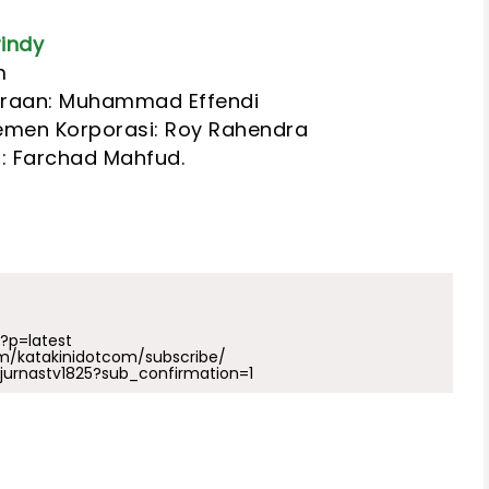
indy
m
haraan: Muhammad Effendi
emen Korporasi: Roy Rahendra
: Farchad Mahfud.
p?p=latest
m/katakinidotcom/subscribe/
urnastv1825?sub_confirmation=1