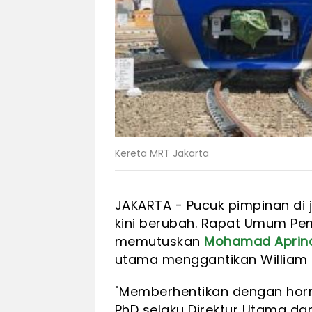
Kereta MRT Jakarta
JAKARTA - Pucuk pimpinan di j
kini berubah. Rapat Umum Pe
memutuskan
Mohamad Aprin
utama menggantikan William
"Memberhentikan dengan horma
PhD selaku Direktur Utama da