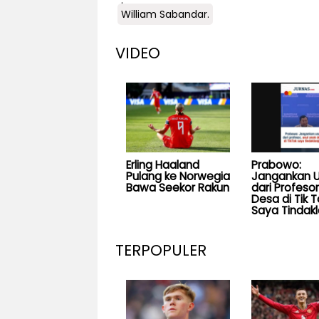
.
William Sabandar.
VIDEO
Erling Haaland
Prabowo:
Pulang ke Norwegia
Jangankan U
Bawa Seekor Rakun
dari Profesor
Desa di Tik T
Saya Tindakl
TERPOPULER