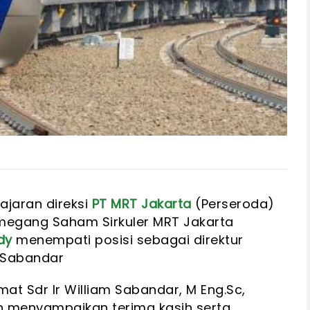
ajaran direksi
PT MRT Jakarta
(Perseroda)
megang Saham Sirkuler MRT Jakarta
dy
menempati posisi sebagai direktur
 Sabandar
t Sdr Ir William Sabandar, M Eng.Sc,
n menyampaikan terima kasih serta