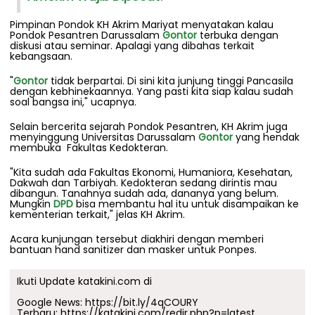
Pimpinan Pondok KH Akrim Mariyat menyatakan kalau
Pondok Pesantren Darussalam
Gontor
terbuka dengan
diskusi atau seminar. Apalagi yang dibahas terkait
kebangsaan.
"
Gontor
tidak berpartai. Di sini kita junjung tinggi Pancasila
dengan kebhinekaannya. Yang pasti kita siap kalau sudah
soal bangsa ini," ucapnya.
Selain bercerita sejarah Pondok Pesantren, KH Akrim juga
menyinggung Universitas Darussalam
Gontor
yang hendak
membuka Fakultas Kedokteran.
"Kita sudah ada Fakultas Ekonomi, Humaniora, Kesehatan,
Dakwah dan Tarbiyah. Kedokteran sedang dirintis mau
dibangun. Tanahnya sudah ada, dananya yang belum.
Mungkin
DPD
bisa membantu hal itu untuk disampaikan ke
kementerian terkait," jelas KH Akrim.
Acara kunjungan tersebut diakhiri dengan memberi
bantuan hand sanitizer dan masker untuk Ponpes.
Ikuti Update katakini.com di
Google News:
https://bit.ly/4qCOURY
Terbaru:
https://katakini.com/redir.php?p=latest