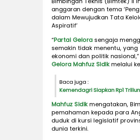
Bimbingan Teknis (Bimtek) II
anggaran dengan tema ‘Peng
dalam Mewujudkan Tata Kelo
Aspiratif’
“
Partai Gelora
sengaja mengge
semakin tidak menentu, yang
ekonomi dan politik nasional,”
Gelora
Mahfuz Sidik
melalui k
Baca juga :
Kemendagri Siapkan Rp1 Triliu
Mahfuz Sidik
mengatakan, Bim
pemahaman kepada para Ang
duduk di kursi legislatif pro
dunia terkini.