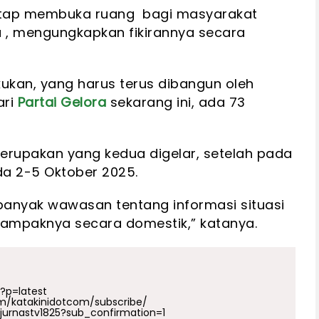
etap membuka ruang bagi masyarakat
a , mengungkapkan fikirannya secara
kukan, yang harus terus dibangun oleh
ari
Partai Gelora
sekarang ini, ada 73
merupakan yang kedua digelar, setelah pada
a 2-5 Oktober 2025.
banyak wawasan tentang informasi situasi
 dampaknya secara domestik,” katanya.
p?p=latest
m/katakinidotcom/subscribe/
urnastv1825?sub_confirmation=1