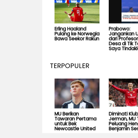
Erling Haaland
Prabowo:
Pulang ke Norwegia
Jangankan U
Bawa Seekor Rakun
dari Profesor
Desa di Tik T
Saya Tindakl
TERPOPULER
MU Berikan
Diminati Klu
Tawaran Pertama
Jerman, MU 
untuk Bek
Peluang He
Newcastle United
Benjamin Se