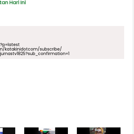
an Hari Ini
p?p=latest
m/katakinidotcom/subscribe/
urnastv1825?sub_confirmation=1