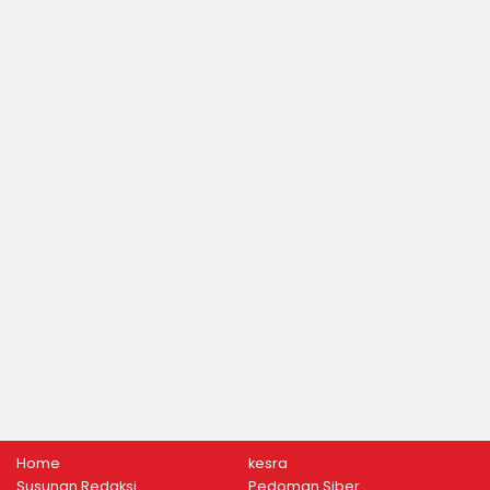
Home
kesra
Susunan Redaksi
Pedoman Siber