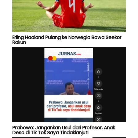
Erling Haaland Pulang ke Norwegia Bawa Seekor
Rakun
Prabowo: Jangankan Usul dari Profesor, Anak
Desa di Tik Tok Saya Tindaklanjuti