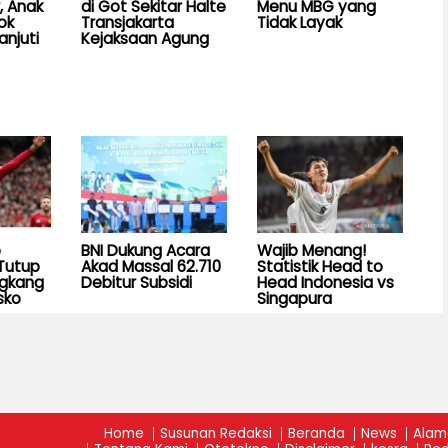
, Anak
di Got Sekitar Halte
Menu MBG yang
ok
Transjakarta
Tidak Layak
anjuti
Kejaksaan Agung
b
BNI Dukung Acara
Wajib Menang!
Tutup
Akad Massal 62.710
Statistik Head to
ngkang
Debitur Subsidi
Head Indonesia vs
sko
Singapura
Home
Susunan Redaksi
Beranda
News
Alam