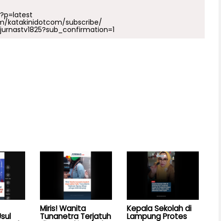
p?p=latest
m/katakinidotcom/subscribe/
urnastv1825?sub_confirmation=1
Miris! Wanita
Kepala Sekolah di
sul
Tunanetra Terjatuh
Lampung Protes