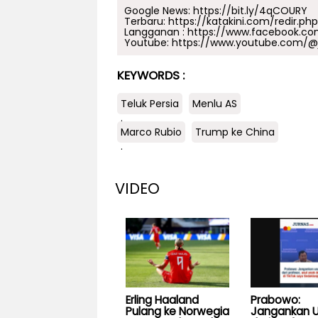
Google News:
https://bit.ly/4qCOURY
Terbaru:
https://katakini.com/redir.ph
Langganan :
https://www.facebook.co
Youtube:
https://www.youtube.com/@j
KEYWORDS :
Teluk Persia
Menlu AS
.
Marco Rubio
Trump ke China
.
VIDEO
Erling Haaland
Prabowo:
Pulang ke Norwegia
Jangankan U