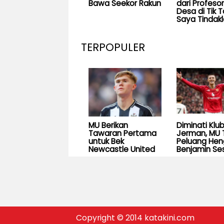
Bawa Seekor Rakun
dari Profesor
Desa di Tik T
Saya Tindakl
TERPOPULER
MU Berikan
Diminati Klu
Tawaran Pertama
Jerman, MU 
untuk Bek
Peluang He
Newcastle United
Benjamin Se
Copyright © 2014 katakini.com