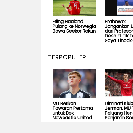
Erling Haaland
Prabowo:
Pulang ke Norwegia
Jangankan U
Bawa Seekor Rakun
dari Profesor
Desa di Tik T
Saya Tindakl
TERPOPULER
MU Berikan
Diminati Klu
Tawaran Pertama
Jerman, MU 
untuk Bek
Peluang He
Newcastle United
Benjamin Se