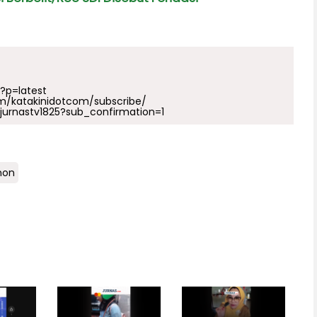
p?p=latest
m/katakinidotcom/subscribe/
urnastv1825?sub_confirmation=1
non