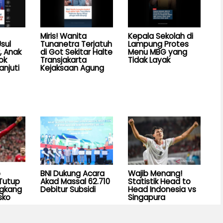
Miris! Wanita
Kepala Sekolah di
sul
Tunanetra Terjatuh
Lampung Protes
, Anak
di Got Sekitar Halte
Menu MBG yang
ok
Transjakarta
Tidak Layak
anjuti
Kejaksaan Agung
b
BNI Dukung Acara
Wajib Menang!
Tutup
Akad Massal 62.710
Statistik Head to
ngkang
Debitur Subsidi
Head Indonesia vs
sko
Singapura