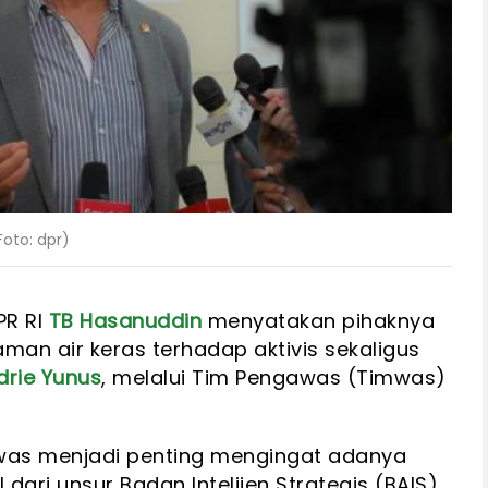
oto: dpr)
PR RI
TB Hasanuddin
menyatakan pihaknya
man air keras terhadap aktivis sekaligus
drie Yunus
, melalui Tim Pengawas (Timwas)
mwas menjadi penting mengingat adanya
ari unsur Badan Intelijen Strategis (BAIS).