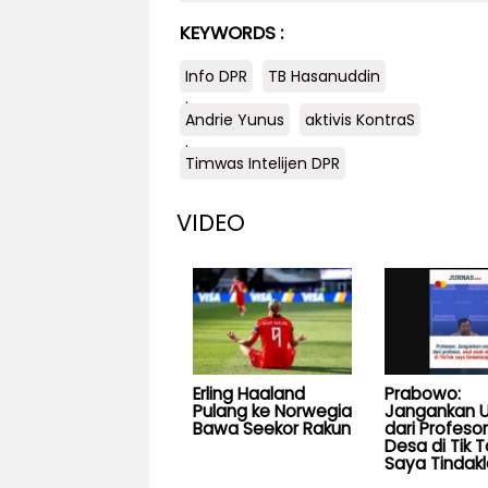
KEYWORDS :
Info DPR
TB Hasanuddin
.
Andrie Yunus
aktivis KontraS
.
Timwas Intelijen DPR
VIDEO
Erling Haaland
Prabowo:
Pulang ke Norwegia
Jangankan U
Bawa Seekor Rakun
dari Profesor
Desa di Tik T
Saya Tindakl