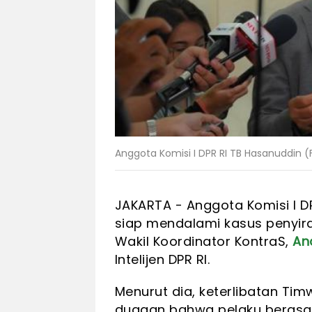
Anggota Komisi I DPR RI TB Hasanuddin (F
JAKARTA -
Anggota Komisi I D
siap mendalami kasus penyira
Wakil Koordinator KontraS,
An
Intelijen DPR RI.
Menurut dia, keterlibatan Ti
dugaan bahwa pelaku berasal d