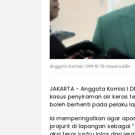
Anggota Komisi I DPR RI TB Hasanuddin
JAKARTA -
Anggota Komisi I D
kasus penyiraman air keras 
boleh berhenti pada pelaku l
Ia memperingatkan agar apar
prajurit di lapangan sebagai “
aksi teror justru lolos dari jer