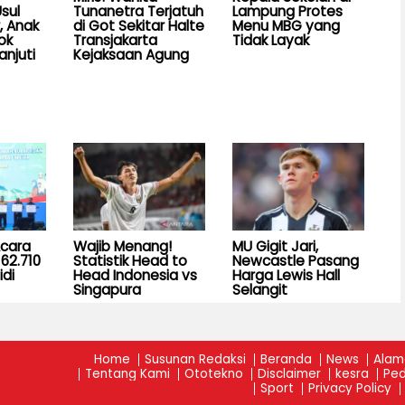
sul
Tunanetra Terjatuh
Lampung Protes
, Anak
di Got Sekitar Halte
Menu MBG yang
ok
Transjakarta
Tidak Layak
anjuti
Kejaksaan Agung
Acara
Wajib Menang!
MU Gigit Jari,
62.710
Statistik Head to
Newcastle Pasang
idi
Head Indonesia vs
Harga Lewis Hall
Singapura
Selangit
Home
Susunan Redaksi
Beranda
News
Alam
Tentang Kami
Ototekno
Disclaimer
kesra
Ped
Sport
Privacy Policy