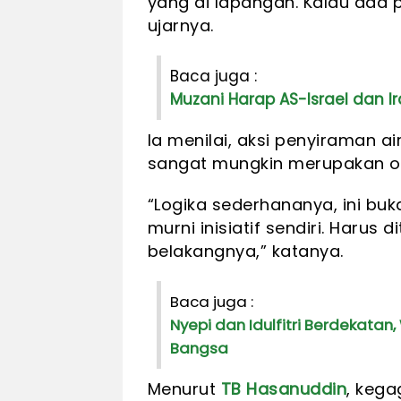
yang di lapangan. Kalau ada pe
ujarnya.
Baca juga :
Muzani Harap AS-Israel dan Ira
Ia menilai, aksi penyiraman a
sangat mungkin merupakan op
“Logika sederhananya, ini bukan
murni inisiatif sendiri. Harus 
belakangnya,” katanya.
Baca juga :
Nyepi dan Idulfitri Berdekata
Bangsa
Menurut
TB Hasanuddin
, kega