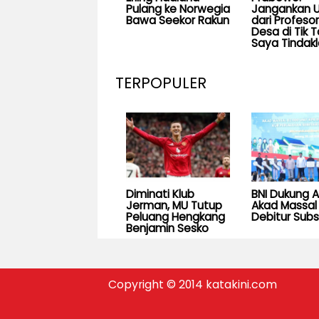
Pulang ke Norwegia
Jangankan U
Bawa Seekor Rakun
dari Profesor
Desa di Tik T
Saya Tindakl
TERPOPULER
Diminati Klub
BNI Dukung 
Jerman, MU Tutup
Akad Massal 
Peluang Hengkang
Debitur Subs
Benjamin Sesko
Copyright © 2014 katakini.com