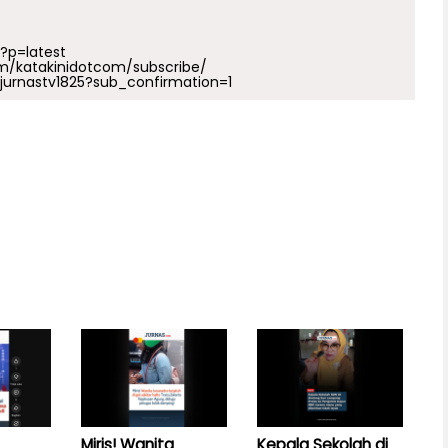
p?p=latest
m/katakinidotcom/subscribe/
urnastv1825?sub_confirmation=1
Miris! Wanita
Kepala Sekolah di