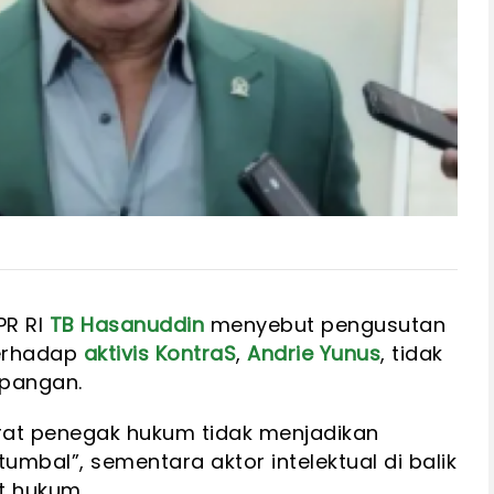
PR RI
TB Hasanuddin
menyebut pengusutan
terhadap
aktivis KontraS
,
Andrie Yunus
, tidak
apangan.
at penegak hukum tidak menjadikan
tumbal”, sementara aktor intelektual di balik
at hukum.