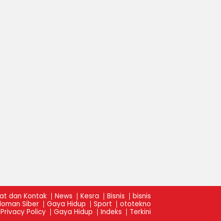
at dan Kontak
News
Kesra
Bisnis
bisnis
oman Siber
Gaya Hidup
Sport
ototekno
Privacy Policy
Gaya Hidup
Indeks
Terkini