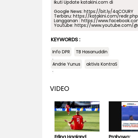
Ikuti Update katakini.com di
Google News:
https://bit.ly/4qCOURY
Terbaru:
https://katakini.com/redir.ph
Langganan :
https://www.facebook.co
Youtube:
https://www.youtube.com/@j
KEYWORDS :
Info DPR
TB Hasanuddin
.
Andrie Yunus
aktivis KontraS
.
VIDEO
Erling Haaland
Prabowo: