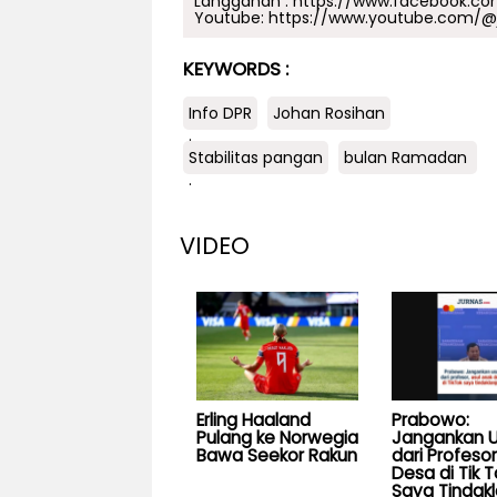
Langganan :
https://www.facebook.co
Youtube:
https://www.youtube.com/@j
KEYWORDS :
Info DPR
Johan Rosihan
.
Stabilitas pangan
bulan Ramadan
.
VIDEO
Erling Haaland
Prabowo:
Pulang ke Norwegia
Jangankan U
Bawa Seekor Rakun
dari Profesor
Desa di Tik T
Saya Tindakl