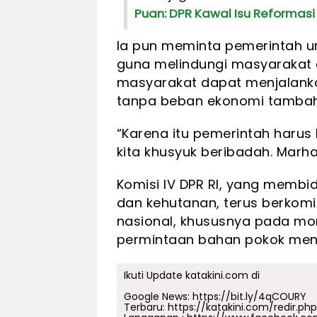
Puan: DPR Kawal Isu Reformas
Ia pun meminta pemerintah u
guna melindungi masyarakat 
masyarakat dapat menjalank
tanpa beban ekonomi tamba
“Karena itu pemerintah harus 
kita khusyuk beribadah. Marh
Komisi IV DPR RI, yang membid
dan kehutanan, terus berkom
nasional, khususnya pada mo
permintaan bahan pokok menin
Ikuti Update katakini.com di
Google News:
https://bit.ly/4qCOURY
Terbaru:
https://katakini.com/redir.ph