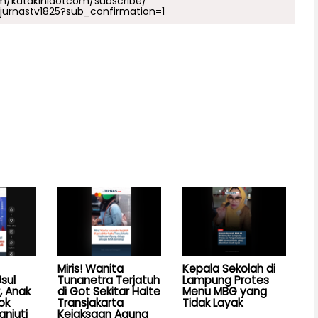
m/katakinidotcom/subscribe/
urnastv1825?sub_confirmation=1
Miris! Wanita
Kepala Sekolah di
sul
Tunanetra Terjatuh
Lampung Protes
, Anak
di Got Sekitar Halte
Menu MBG yang
ok
Transjakarta
Tidak Layak
anjuti
Kejaksaan Agung